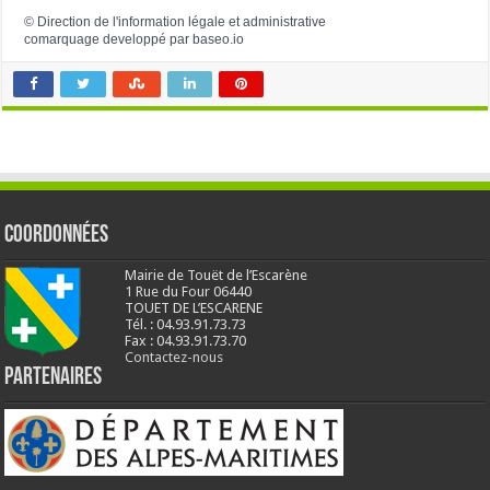
©
Direction de l'information légale et administrative
comarquage developpé par
baseo.io
Coordonnées
Mairie de Touët de l’Escarène
1 Rue du Four 06440
TOUET DE L’ESCARENE
Tél. : 04.93.91.73.73
Fax : 04.93.91.73.70
Contactez-nous
Partenaires