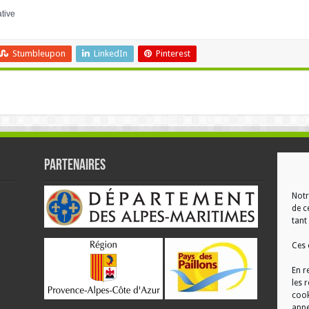
ative
Stumbleupon
LinkedIn
Pinterest
Partenaires
RÉ
Notr
de c
tant 
Ces 
En r
les 
cook
appe