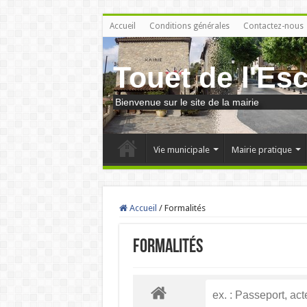
Accueil
Conditions générales
Contactez-nous
Touet de l'Es
Bienvenue sur le site de la mairie
Vie municipale
Mairie pratique
Accueil
/
Formalités
Formalités