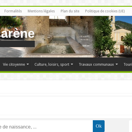
Formalités
Mentions légales
Plan du site
Politique de cookies (UE)
carène
Vie citoyenne
Culture, loisirs, sport
Travaux communaux
Tour