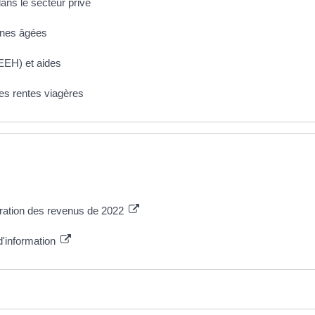
dans le secteur privé
nnes âgées
EEH) et aides
les rentes viagères
aration des revenus de 2022
d'information