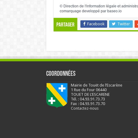
©
Direction de l'information légale et administr
comarquage developpé par
baseo.io
Facebook
Twitter
Partager
Coordonnées
Mairie de Touët de l’Escarène
1 Rue du Four 06440
TOUET DE L’ESCARENE
Tél. : 04.93.91.73.73
Fax : 04.93.91.73.70
Contactez-nous