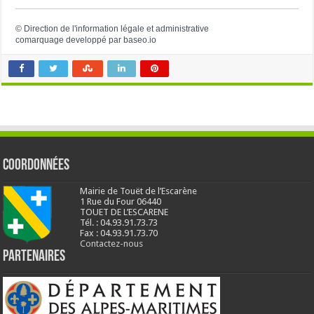
©
Direction de l'information légale et administrative
comarquage developpé par
baseo.io
Coordonnées
Mairie de Touët de l’Escarène
1 Rue du Four 06440
TOUET DE L’ESCARENE
Tél. : 04.93.91.73.73
Fax : 04.93.91.73.70
Contactez-nous
Partenaires