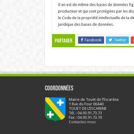
Il en est de même des bases de données figur
producteur et qui sont protégées par les disp
le Code de la propriété intellectuelle de la 
juridique des bases de données.
Facebook
Twitter
Partager
Coordonnées
Mairie de Touët de l’Escarène
1 Rue du Four 06440
TOUET DE L’ESCARENE
Tél. : 04.93.91.73.73
Fax : 04.93.91.73.70
Contactez-nous