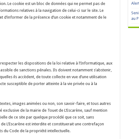
Aler
ion. Le cookie est un bloc de données qui ne permet pas de
formations relatives à la navigation de celui-ci sur le site. Le
Seni
t d’informer de la présence d’un cookie et notamment de le
au P
respecter les dispositions de la loi relative à l’Informatique, aux
t passible de sanctions pénales. Ils doivent notamment s’abstenir,
elles ils accèdent, de toute collecte en vue d’une utilisation
te susceptible de porter atteinte à la vie privée ou à la
, textes, images animées ou non, son savoir-faire, et tous autres
é exclusive de la mairie de Touet de L’Escarène, sauf mention
ielle de ce site par quelque procédé que ce soit, sans
 de L’Escarène est interdite et constituerait une contrefaçon
ts du Code de la propriété intellectuelle.