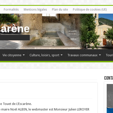
Formalités
Mentions légales
Plan du site
Politique de cookies (UE)
carène
Vie citoyenne
Culture, loisirs, sport
Travaux communaux
Tour
Cont
de Touet de L’Escarène.
 le maire Noël ALBIN, le webmaster est Monsieur Julien LEROYER