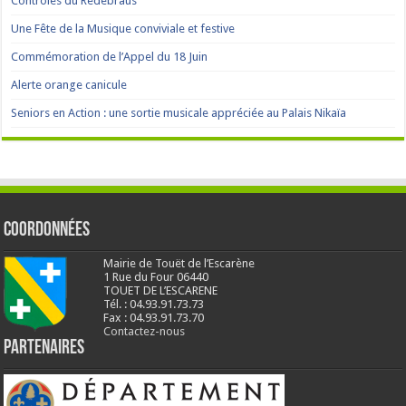
Contrôles du Redebraus
Une Fête de la Musique conviviale et festive
Commémoration de l’Appel du 18 Juin
Alerte orange canicule
Seniors en Action : une sortie musicale appréciée au Palais Nikaïa
Coordonnées
Mairie de Touët de l’Escarène
1 Rue du Four 06440
TOUET DE L’ESCARENE
Tél. : 04.93.91.73.73
Fax : 04.93.91.73.70
Contactez-nous
Partenaires