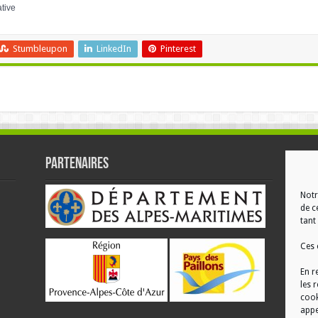
ative
Stumbleupon
LinkedIn
Pinterest
Partenaires
RÉ
Notr
de c
tant 
Ces 
En r
les 
cook
appe