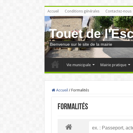
Accueil
Conditions générales
Contactez-nous
Touet de l'Es
Bienvenue sur le site de la mairie
Vie municipale
Mairie pratique
Accueil
/
Formalités
Formalités