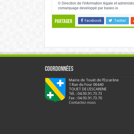
©
Direction de l'information légale et administr
comarquage developpé par
baseo.io
Facebook
Twitter
Partager
Coordonnées
Mairie de Touët de l’Escarène
1 Rue du Four 06440
TOUET DE L’ESCARENE
Tél. : 04.93.91.73.73
Fax : 04.93.91.73.70
Contactez-nous