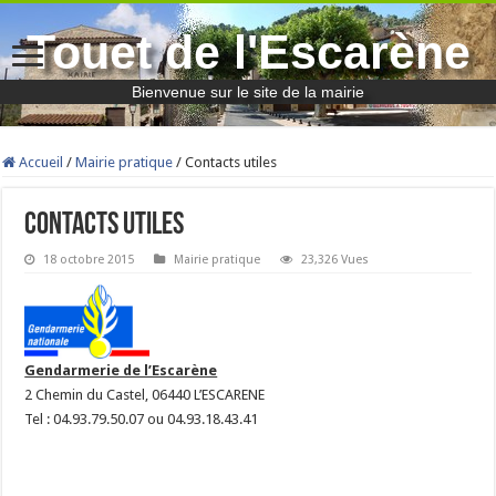
Touet de l'Escarène
Bienvenue sur le site de la mairie
Accueil
/
Mairie pratique
/
Contacts utiles
Contacts utiles
18 octobre 2015
Mairie pratique
23,326 Vues
Gendarmerie de l’Escarène
2 Chemin du Castel, 06440 L’ESCARENE
Tel : 04.93.79.50.07 ou 04.93.18.43.41