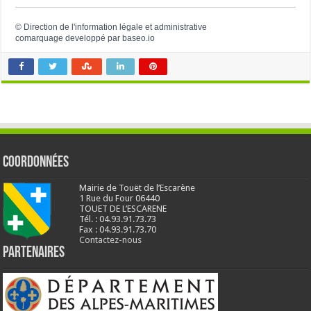
©
Direction de l'information légale et administrative
comarquage developpé par
baseo.io
Coordonnées
Mairie de Touët de l’Escarène
1 Rue du Four 06440
TOUET DE L’ESCARENE
Tél. : 04.93.91.73.73
Fax : 04.93.91.73.70
Contactez-nous
Partenaires