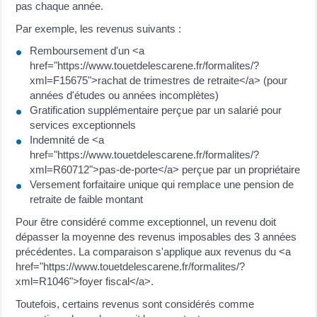
pas chaque année.
Par exemple, les revenus suivants :
Remboursement d'un <a
href="https://www.touetdelescarene.fr/formalites/?
xml=F15675">rachat de trimestres de retraite</a> (pour
années d'études ou années incomplètes)
Gratification supplémentaire perçue par un salarié pour
services exceptionnels
Indemnité de <a
href="https://www.touetdelescarene.fr/formalites/?
xml=R60712">pas-de-porte</a> perçue par un propriétaire
Versement forfaitaire unique qui remplace une pension de
retraite de faible montant
Pour être considéré comme exceptionnel, un revenu doit
dépasser la moyenne des revenus imposables des 3 années
précédentes. La comparaison s'applique aux revenus du <a
href="https://www.touetdelescarene.fr/formalites/?
xml=R1046">foyer fiscal</a>.
Toutefois, certains revenus sont considérés comme