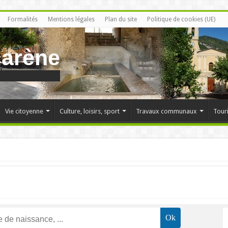
Formalités
Mentions légales
Plan du site
Politique de cookies (UE)
carène
Vie citoyenne
Culture, loisirs, sport
Travaux communaux
Tour