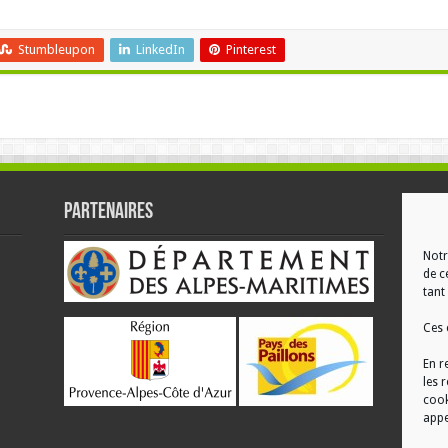
Stumbleupon
LinkedIn
Pinterest
Partenaires
RÉ
Notr
de c
tant 
Ces 
En r
les 
cook
appe