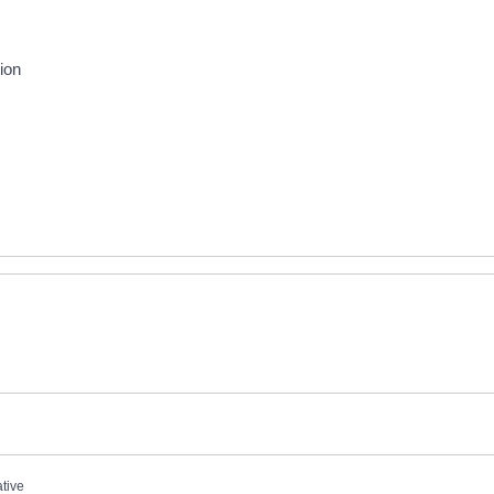
ion
ative