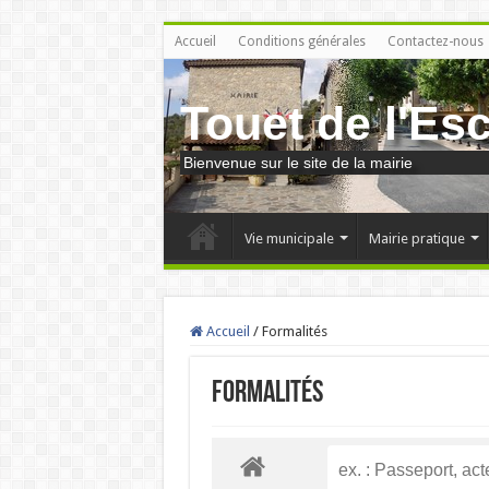
Accueil
Conditions générales
Contactez-nous
Touet de l'Es
Bienvenue sur le site de la mairie
Vie municipale
Mairie pratique
Accueil
/
Formalités
Formalités