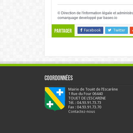
©
Direction de l'information légale et administr
comarquage developpé par
baseo.io
Facebook
Twitter
Partager
Coordonnées
Mairie de Touët de l’Escarène
1 Rue du Four 06440
TOUET DE L’ESCARENE
Tél. : 04.93.91.73.73
Fax : 04.93.91.73.70
Contactez-nous