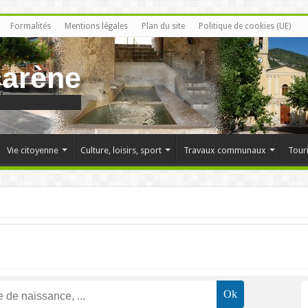
Formalités
Mentions légales
Plan du site
Politique de cookies (UE)
carène
Vie citoyenne
Culture, loisirs, sport
Travaux communaux
Tour