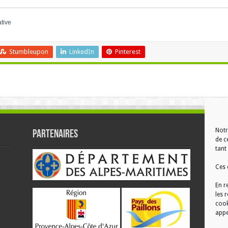
ative
Stumbleupon
LinkedIn
Pinterest
Notr
Partenaires
RÉ
de c
tant 
Ces 
En r
les 
cook
appe