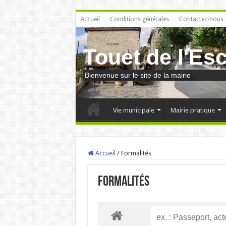
Accueil
Conditions générales
Contactez-nous
Touet de l'Es
Bienvenue sur le site de la mairie
Vie municipale
Mairie pratique
Accueil
/
Formalités
Formalités