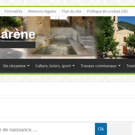
Formalités
Mentions légales
Plan du site
Politique de cookies (UE)
carène
Vie citoyenne
Culture, loisirs, sport
Travaux communaux
Tour