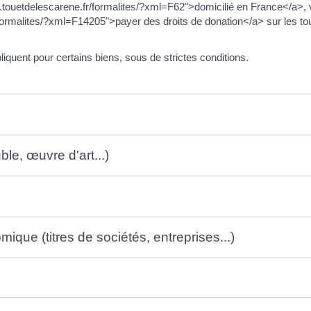
w.touetdelescarene.fr/formalites/?xml=F62">domicilié en France</a>,
formalites/?xml=F14205">payer des droits de donation</a> sur les tous
pliquent pour certains biens, sous de strictes conditions.
ble, œuvre d'art...)
omique (titres de sociétés, entreprises...)