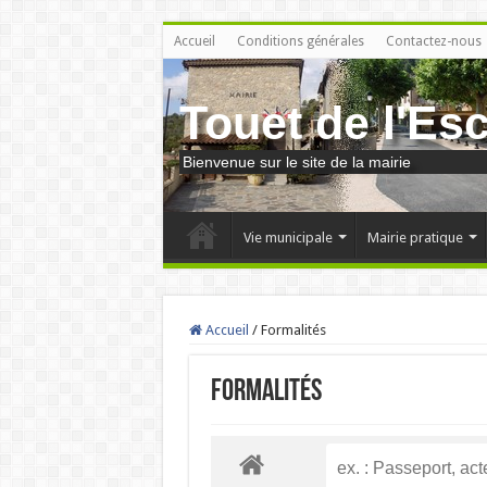
Accueil
Conditions générales
Contactez-nous
Touet de l'Es
Bienvenue sur le site de la mairie
Vie municipale
Mairie pratique
Accueil
/
Formalités
Formalités