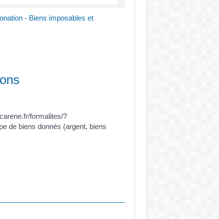
donation - Biens imposables et
ions
arene.fr/formalites/?
pe de biens donnés (argent, biens