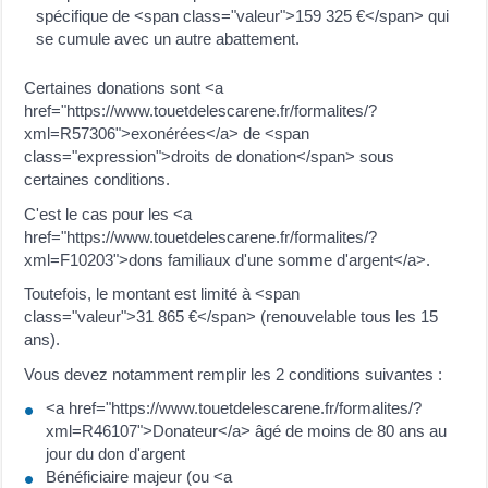
spécifique de <span class="valeur">159 325 €</span> qui
se cumule avec un autre abattement.
Certaines donations sont <a
href="https://www.touetdelescarene.fr/formalites/?
xml=R57306">exonérées</a> de <span
class="expression">droits de donation</span> sous
certaines conditions.
C'est le cas pour les <a
href="https://www.touetdelescarene.fr/formalites/?
xml=F10203">dons familiaux d'une somme d'argent</a>.
Toutefois, le montant est limité à <span
class="valeur">31 865 €</span> (renouvelable tous les 15
ans).
Vous devez notamment remplir les 2 conditions suivantes :
<a href="https://www.touetdelescarene.fr/formalites/?
xml=R46107">Donateur</a> âgé de moins de 80 ans au
jour du don d'argent
Bénéficiaire majeur (ou <a