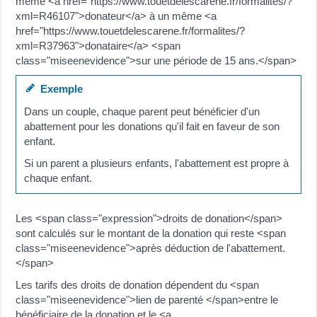
même <a href="https://www.touetdelescarene.fr/formalites/?
xml=R46107">donateur</a> à un même <a
href="https://www.touetdelescarene.fr/formalites/?
xml=R37963">donataire</a> <span
class="miseenevidence">sur une période de 15 ans.</span>
Exemple
Dans un couple, chaque parent peut bénéficier d'un
abattement pour les donations qu'il fait en faveur de son
enfant.
Si un parent a plusieurs enfants, l'abattement est propre à
chaque enfant.
Les <span class="expression">droits de donation</span>
sont calculés sur le montant de la donation qui reste <span
class="miseenevidence">après déduction de l'abattement.
</span>
Les tarifs des droits de donation dépendent du <span
class="miseenevidence">lien de parenté </span>entre le
bénéficiaire de la donation et le <a