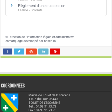
Règlement d'une succession
Famille - Scolarité
©
Direction de l'information légale et administrative
comarquage developpé par
baseo.io
Coordonnées
Mairie de Touët de l’Escarène
1 Rue du Four 06440
TOUET DE L’ESCARENE
Tél. : 04.93.91.73.73
Fax : 04.93.91.73.70