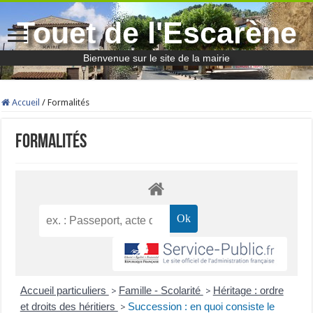
Touet de l'Escarène
Bienvenue sur le site de la mairie
Accueil
/
Formalités
Formalités
Accueil particuliers
Famille - Scolarité
Héritage : ordre
>
>
et droits des héritiers
Succession : en quoi consiste le
>