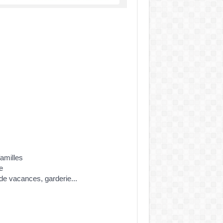
familles
e
 de vacances, garderie...