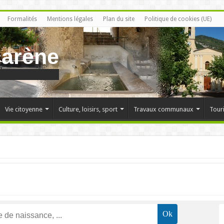
Formalités
Mentions légales
Plan du site
Politique de cookies (UE)
carène
Vie citoyenne
Culture, loisirs, sport
Travaux communaux
Tour