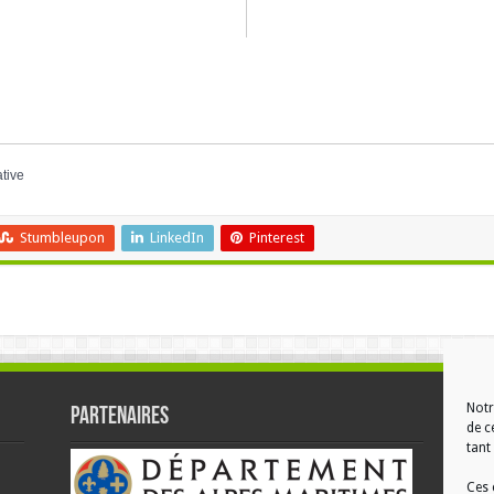
ative
Stumbleupon
LinkedIn
Pinterest
Notr
Partenaires
RÉ
de c
tant 
Ces 