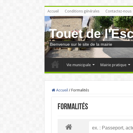
Accueil
Conditions générales
Contactez-nous
Touet de l'Es
Bienvenue sur le site de la mairie
Vie municipale
Mairie pratique
Accueil
/
Formalités
Formalités