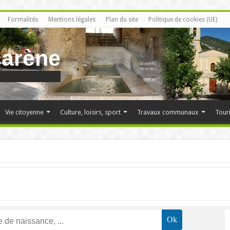
Formalités
Mentions légales
Plan du site
Politique de cookies (UE)
carène
Vie citoyenne
Culture, loisirs, sport
Travaux communaux
Tour