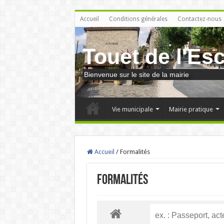
Accueil
Conditions générales
Contactez-nous
Touet de l'Es
Bienvenue sur le site de la mairie
Vie municipale
Mairie pratique
Accueil
/
Formalités
Formalités