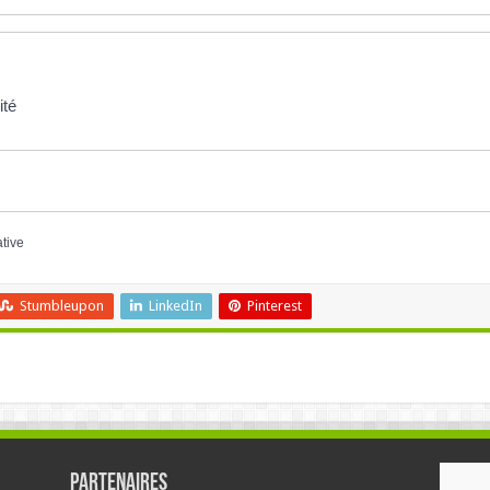
ité
ative
Stumbleupon
LinkedIn
Pinterest
Partenaires
RÉ