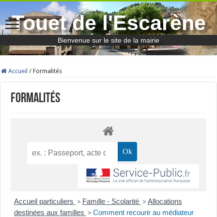
Touet de l'Escarène
Bienvenue sur le site de la mairie
Accueil
/
Formalités
Formalités
Accueil particuliers
Famille - Scolarité
Allocations
>
>
destinées aux familles
Comment recourir au médiateur
>