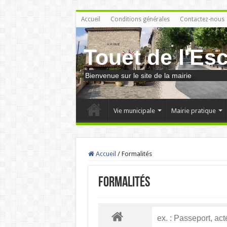
Accueil
Conditions générales
Contactez-nous
Touet de l'Es
Bienvenue sur le site de la mairie
Vie municipale
Mairie pratique
Accueil
/
Formalités
Formalités