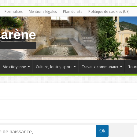
Formalités
Mentions légales
Plan du site
Politique de cookies (UE)
carène
Vie citoyenne
Culture, loisirs, sport
Travaux communaux
Tour