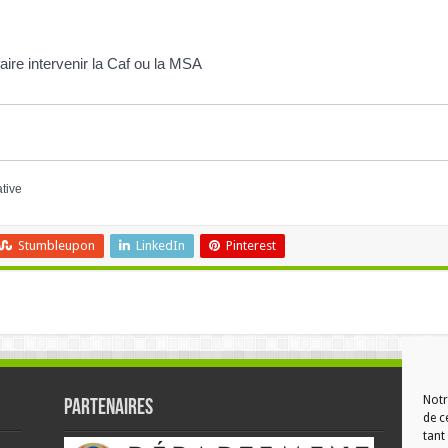
aire intervenir la Caf ou la MSA
ative
Stumbleupon
LinkedIn
Pinterest
Notr
Partenaires
RÉ
de c
tant 