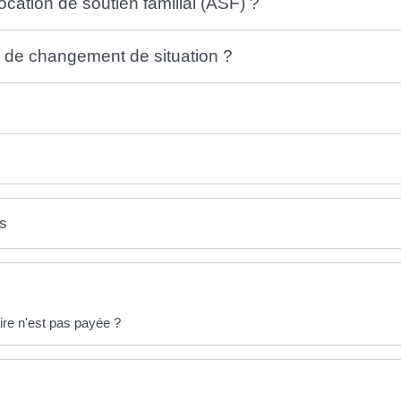
location de soutien familial (ASF) ?
de changement de situation ?
es
aire n'est pas payée ?