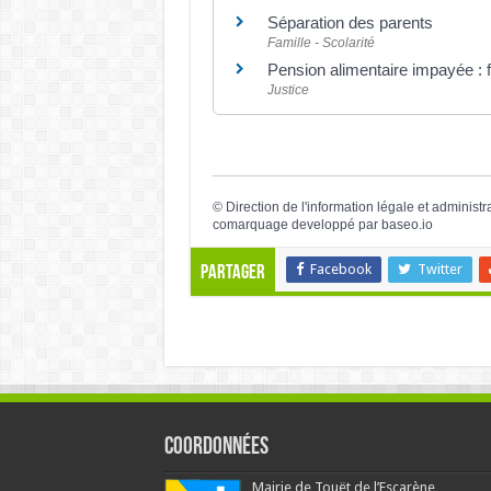
Séparation des parents
Famille - Scolarité
Pension alimentaire impayée : f
Justice
©
Direction de l'information légale et administr
comarquage developpé par
baseo.io
Facebook
Twitter
Partager
Coordonnées
Mairie de Touët de l’Escarène