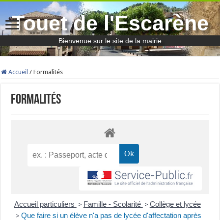
Touet de l'Escarène
Bienvenue sur le site de la mairie
Accueil
/
Formalités
Formalités
Accueil particuliers
Famille - Scolarité
Collège et lycée
>
>
Que faire si un élève n'a pas de lycée d'affectation après
>