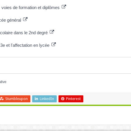
es voies de formation et diplômes
ycée général
scolaire dans le 2nd degré
 3e et l'affectation en lycée
ative
Stumbleupon
LinkedIn
Pinterest