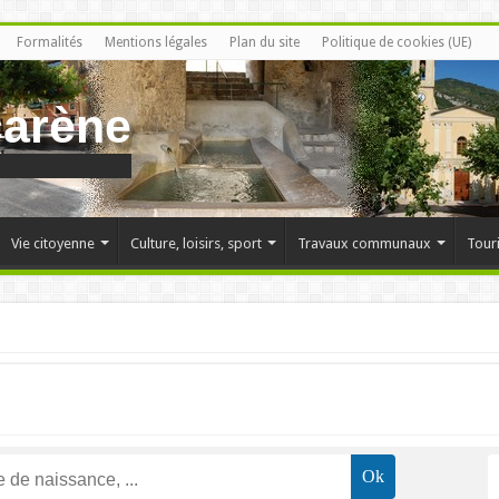
Formalités
Mentions légales
Plan du site
Politique de cookies (UE)
carène
Vie citoyenne
Culture, loisirs, sport
Travaux communaux
Tour