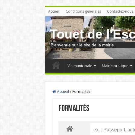
Accueil
Conditions générales
Contactez-nous
Touet de l'Es
Bienvenue sur le site de la mairie
Vie municipale
Mairie pratique
Accueil
/
Formalités
Formalités