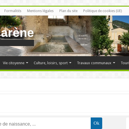
Formalités
Mentions légales
Plan du site
Politique de cookies (UE)
carène
Vie citoyenne
Culture, loisirs, sport
Travaux communaux
Tour