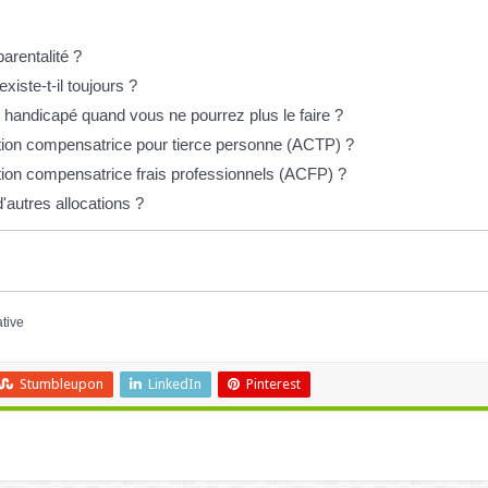
parentalité ?
iste-t-il toujours ?
handicapé quand vous ne pourrez plus le faire ?
ation compensatrice pour tierce personne (ACTP) ?
ation compensatrice frais professionnels (ACFP) ?
autres allocations ?
ative
Stumbleupon
LinkedIn
Pinterest