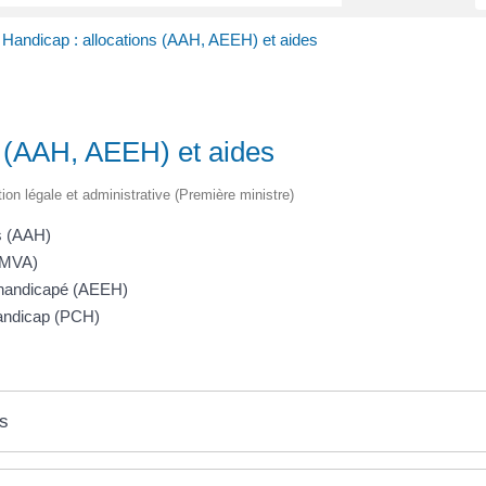
Handicap : allocations (AAH, AEEH) et aides
s (AAH, AEEH) et aides
tion légale et administrative (Première ministre)
s (AAH)
 (MVA)
t handicapé (AEEH)
andicap (PCH)
es