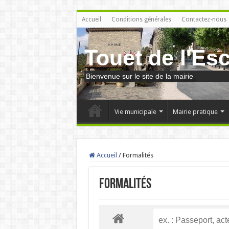
Accueil
Conditions générales
Contactez-nous
Touet de l'Es
Bienvenue sur le site de la mairie
Vie municipale
Mairie pratique
Accueil
/
Formalités
Formalités