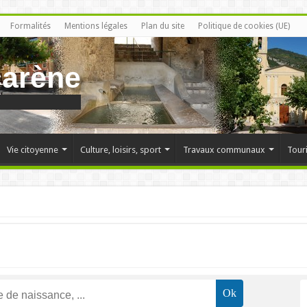
Formalités
Mentions légales
Plan du site
Politique de cookies (UE)
carène
Vie citoyenne
Culture, loisirs, sport
Travaux communaux
Tour