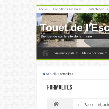
Accueil
Conditions générales
Contactez-nous
Touet de l'Es
Bienvenue sur le site de la mairie
Vie municipale
Mairie pratique
Accueil
/
Formalités
Formalités