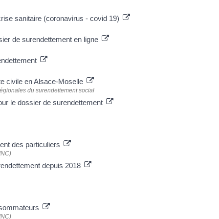
rise sanitaire (coronavirus - covid 19)
ier de surendettement en ligne
rendettement
ite civile en Alsace-Moselle
égionales du surendettement social
r pour le dossier de surendettement
ent des particuliers
(INC)
rendettement depuis 2018
onsommateurs
(INC)