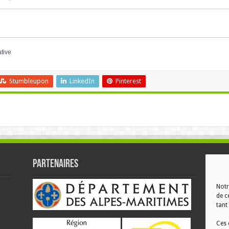
ative
Stumbleupon
LinkedIn
Pinterest
Partenaires
RÉ
Notr
de c
tant 
Ces 