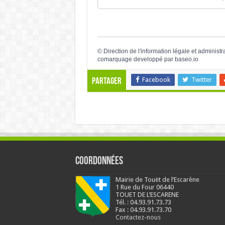
©
Direction de l'information légale et administr
comarquage developpé par
baseo.io
Facebook
Twitter
Partager
Coordonnées
Mairie de Touët de l’Escarène
1 Rue du Four 06440
TOUET DE L’ESCARENE
Tél. : 04.93.91.73.73
Fax : 04.93.91.73.70
Contactez-nous