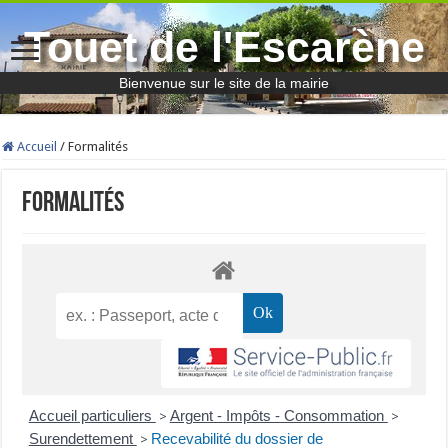
Touet de l'Escarène
Bienvenue sur le site de la mairie
Accueil
/
Formalités
Formalités
Accueil particuliers
Argent - Impôts - Consommation
>
>
Surendettement
Recevabilité du dossier de
>