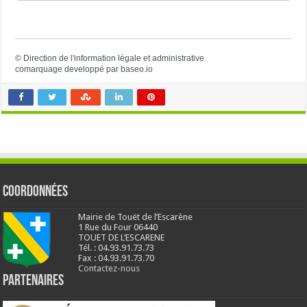
©
Direction de l'information légale et administrative
comarquage developpé par
baseo.io
Coordonnées
Mairie de Touët de l’Escarène
1 Rue du Four 06440
TOUET DE L’ESCARENE
Tél. : 04.93.91.73.73
Fax : 04.93.91.73.70
Contactez-nous
Partenaires