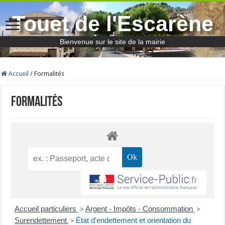
Touet de l'Escarène
Bienvenue sur le site de la mairie
Accueil
/
Formalités
Formalités
Accueil particuliers
Argent - Impôts - Consommation
>
>
Surendettement
État d'endettement et orientation du
>