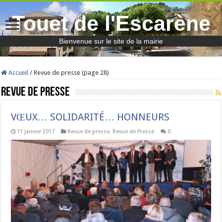
Touet de l'Escarène
Bienvenue sur le site de la mairie
Accueil
/
Revue de presse (page 28)
Revue de presse
VŒUX… SOLIDARITÉ… HONNEURS
11 janvier 2017
Revue de presse
,
Revue de Presse
0