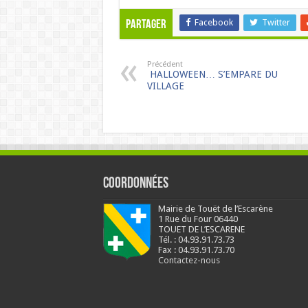
Facebook
Twitter
Partager
Précédent
HALLOWEEN… S’EMPARE DU
VILLAGE
Coordonnées
Mairie de Touët de l’Escarène
1 Rue du Four 06440
TOUET DE L’ESCARENE
Tél. : 04.93.91.73.73
Fax : 04.93.91.73.70
Contactez-nous