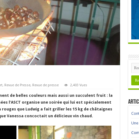
rt
,
Revue de Presse
,
Revue de presse
2,403 Vues
ent de belles couleurs mais aussi un succulent fruit : la
Artic
nées l’ASCT organise une soirée qui lui est spécialement
n rouges que Ludwig a fait griller les 15 kg de châtaignes
Cont
 que Vanessa concoctait un délicieux vin chaud.
Une 
Comm