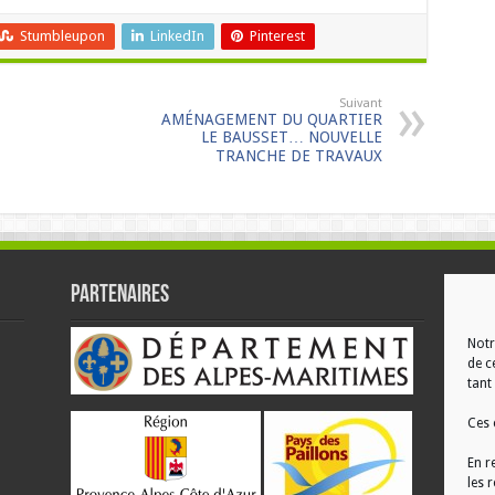
Stumbleupon
LinkedIn
Pinterest
Suivant
AMÉNAGEMENT DU QUARTIER
LE BAUSSET… NOUVELLE
TRANCHE DE TRAVAUX
Partenaires
RÉ
Notr
de c
tant 
Ces 
En r
les 