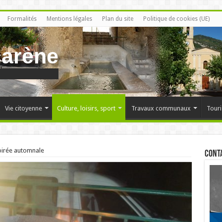
Formalités
Mentions légales
Plan du site
Politique de cookies (UE)
carène
Vie citoyenne
Culture, loisirs, sport
Travaux communaux
Touri
oirée automnale
Cont