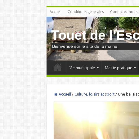
Accueil
Conditions générales
Contactez-nous
Touet de l'Es
Bienvenue sur le site de la mairie
Vie municipale
Mairie pratique
Accueil
/
Culture, loisirs et sport
/
Une belle s