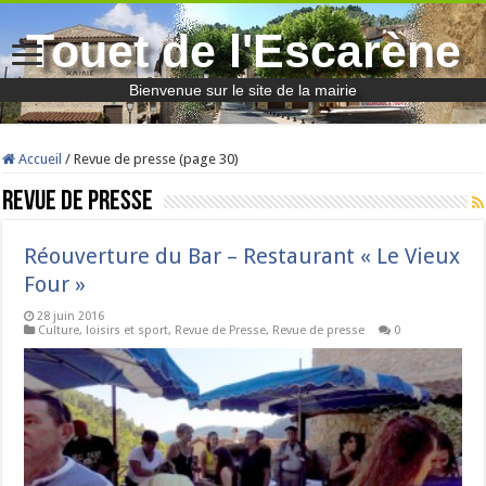
Touet de l'Escarène
Bienvenue sur le site de la mairie
Accueil
/
Revue de presse (page 30)
Revue de presse
Réouverture du Bar – Restaurant « Le Vieux
Four »
28 juin 2016
Culture, loisirs et sport
,
Revue de Presse
,
Revue de presse
0