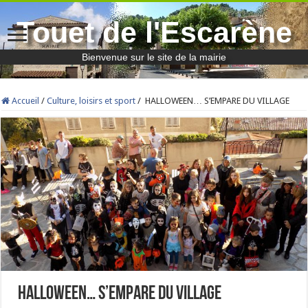
Touet de l'Escarène
Bienvenue sur le site de la mairie
Accueil
/
Culture, loisirs et sport
/
HALLOWEEN… S’EMPARE DU VILLAGE
HALLOWEEN… S’EMPARE DU VILLAGE