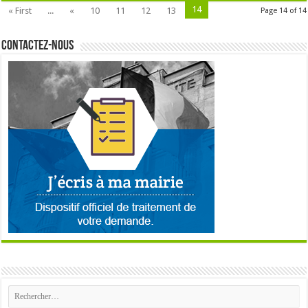
14
« First
...
«
10
11
12
13
Page 14 of 14
Contactez-nous