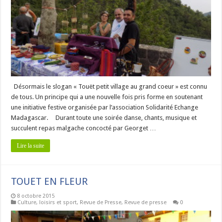
Désormais le slogan « Touët petit village au grand coeur » est connu
de tous. Un principe qui a une nouvelle fois pris forme en soutenant
une initiative festive organisée par l’association Solidarité Echange
Madagascar. Durant toute une soirée danse, chants, musique et
succulent repas malgache concocté par Georget …
Lire la suite
TOUET EN FLEUR
8 octobre 2015
Culture, loisirs et sport
,
Revue de Presse
,
Revue de presse
0