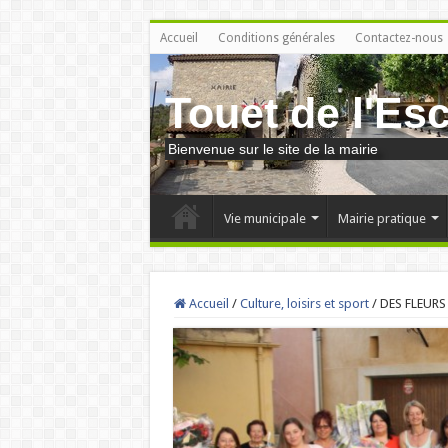
Accueil
Conditions générales
Contactez-nous
Touet de l'Es
Bienvenue sur le site de la mairie
Vie municipale
Mairie pratique
Accueil
/
Culture, loisirs et sport
/
DES FLEUR