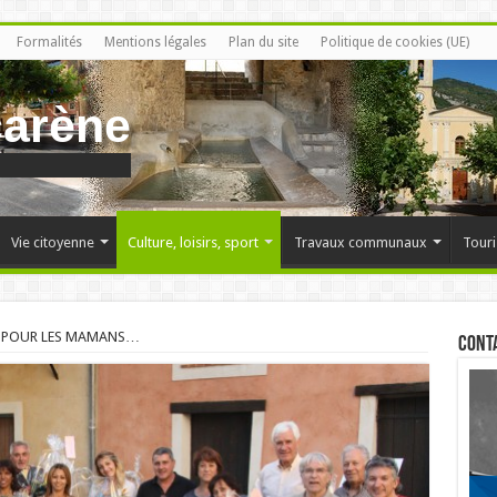
Formalités
Mentions légales
Plan du site
Politique de cookies (UE)
carène
Vie citoyenne
Culture, loisirs, sport
Travaux communaux
Touri
S POUR LES MAMANS…
Cont