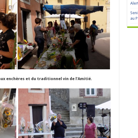
Aler
Seni
au P
aux enchères et du traditionnel vin de l’Amitié.