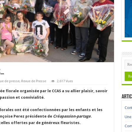
S…
ue de presse
,
Revue de Presse
2,617 Vues
e florale organisée par le CCAS a su allier plaisir, savoir
Artic
 passion et convivialité.
Cont
orales ont été confectionnées par les enfants et les
rançoise Perez présidente de
Créapassion-partage
.
Une 
celles offertes par de généreux fleuristes.
Comm