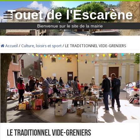
Touet de l'Escarène
Bienvenue sur le site de la mairie
Accueil
/
Culture, loisirs et sport
/
LE TRADITIONNEL VIDE-GRENIERS
LE TRADITIONNEL VIDE-GRENIERS