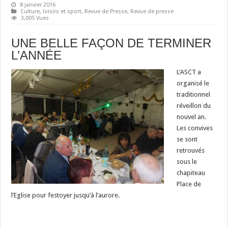
8 janvier 2016
Culture, loisirs et sport
,
Revue de Presse
,
Revue de presse
3,005 Vues
UNE BELLE FAÇON DE TERMINER
L’ANNÉE
L’ASCT a
organisé le
traditionnel
réveillon du
nouvel an.
Les convives
se sont
retrouvés
sous le
chapiteau
Place de
l’Eglise pour festoyer jusqu’à l’aurore.