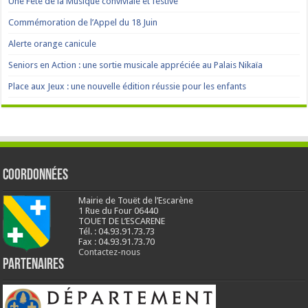
Une Fête de la Musique conviviale et festive
Commémoration de l’Appel du 18 Juin
Alerte orange canicule
Seniors en Action : une sortie musicale appréciée au Palais Nikaïa
Place aux Jeux : une nouvelle édition réussie pour les enfants
Coordonnées
Mairie de Touët de l’Escarène
1 Rue du Four 06440
TOUET DE L’ESCARENE
Tél. : 04.93.91.73.73
Fax : 04.93.91.73.70
Contactez-nous
Partenaires