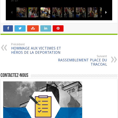
3
/
17
Précédent
HOMMAGE AUX VICTIMES ET
HÉROS DE LA DEPORTATION
Suivant
RASSEMBLEMENT PLACE DU
TRACOAL
Contactez-nous