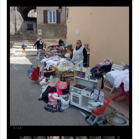
3
/
13