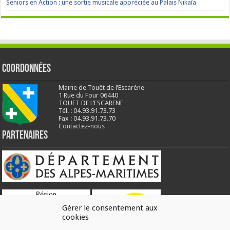
Seniors en Action : une sortie musicale appréciée au Palais Nikaïa
Coordonnées
Mairie de Touët de l’Escarène
1 Rue du Four 06440
TOUET DE L’ESCARENE
Tél. : 04.93.91.73.73
Fax : 04.93.91.73.70
Contactez-nous
Partenaires
Gérer le consentement aux
cookies