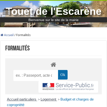
Touet de l'Escarène
Bienvenue sur le site de la mairie
Accueil
/
Formalités
Formalités
Accueil particuliers
Logement
Budget et charges de
>
>
copropriété