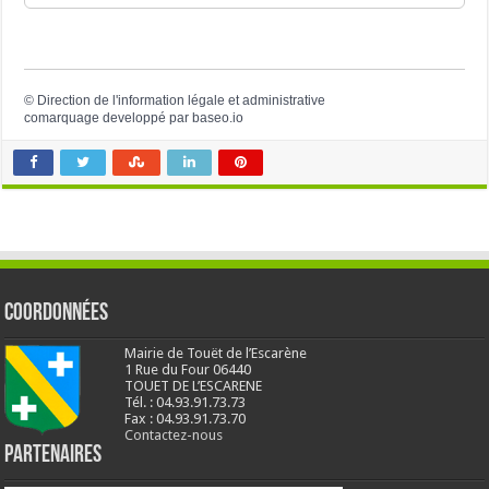
©
Direction de l'information légale et administrative
comarquage developpé par
baseo.io
Coordonnées
Mairie de Touët de l’Escarène
1 Rue du Four 06440
TOUET DE L’ESCARENE
Tél. : 04.93.91.73.73
Fax : 04.93.91.73.70
Contactez-nous
Partenaires