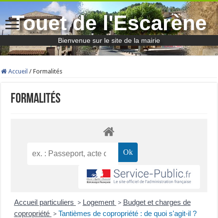
Touet de l'Escarène
Bienvenue sur le site de la mairie
Accueil
/
Formalités
Formalités
Accueil particuliers
Logement
Budget et charges de
>
>
copropriété
Tantièmes de copropriété : de quoi s'agit-il ?
>