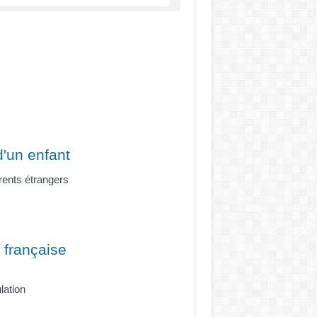
d'un enfant
rents étrangers
é française
lation