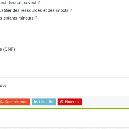
 est divorcé ou veuf ?
stifier des ressources et des impôts ?
les enfants mineurs ?
ise (CNF)
ative
Stumbleupon
LinkedIn
Pinterest