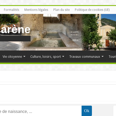
Formalités
Mentions légales
Plan du site
Politique de cookies (UE)
carène
Vie citoyenne
Culture, loisirs, sport
Travaux communaux
Tour