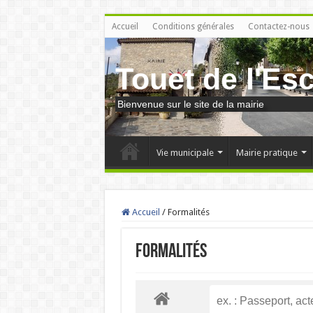
Accueil
Conditions générales
Contactez-nous
Touet de l'Es
Bienvenue sur le site de la mairie
Vie municipale
Mairie pratique
Accueil
/
Formalités
Formalités