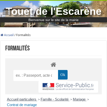
Touet de l'Escarène
Bienvenue sur le site de la mairie
Accueil
/
Formalités
Formalités
Accueil particuliers
Famille - Scolarité
Mariage
>
>
>
Contrat de mariage