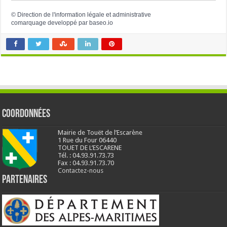
©
Direction de l'information légale et administrative
comarquage developpé par
baseo.io
Coordonnées
Mairie de Touët de l’Escarène
1 Rue du Four 06440
TOUET DE L’ESCARENE
Tél. : 04.93.91.73.73
Fax : 04.93.91.73.70
Contactez-nous
Partenaires