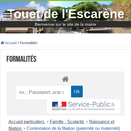
Touet de l'Escarène
Bienvenue sur le site de la mairie
Accueil
/
Formalités
Formalités
Accueil particuliers
Famille - Scolarité
Naissance et
>
>
filiation
Contestation de la filiation (paternité ou maternité)
>