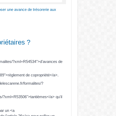
oser une avance de trésorerie aux
riétaires ?
formalites/?xml=R54534">d'avances de
589">règlement de copropriété</a>.
lescarene.fr/formalites/?
es/?xml=R53506">tantièmes</a> qu'il
par un <a
 l'article 26</a> pour pallier un