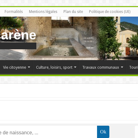
Formalités
Mentions légales
Plan du site
Politique de cookies (UE)
carène
Vie citoyenne
Culture, loisirs, sport
Travaux communaux
Tour