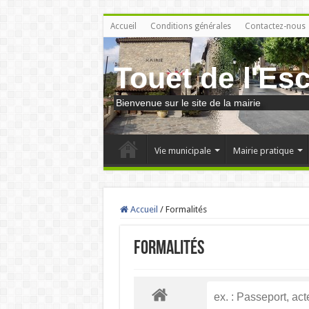
Accueil
Conditions générales
Contactez-nous
Touet de l'Es
Bienvenue sur le site de la mairie
Vie municipale
Mairie pratique
Accueil
/
Formalités
Formalités