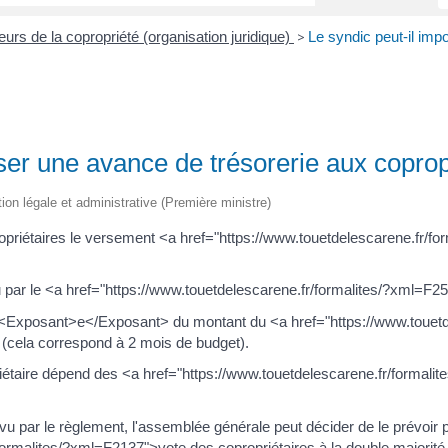
eurs de la copropriété (organisation juridique)
Le syndic peut-il imp
>
ser une avance de trésorerie aux coprop
tion légale et administrative (Première ministre)
opriétaires le versement <a href="https://www.touetdelescarene.fr/
 par le <a href="https://www.touetdelescarene.fr/formalites/?xml=F2
<Exposant>e</Exposant> du montant du <a href="https://www.touetde
(cela correspond à 2 mois de budget).
aire dépend des <a href="https://www.touetdelescarene.fr/formalit
vu par le règlement, l'assemblée générale peut décider de le prévoir 
ormalites/?xml=F2137">vote des copropriétaires à la double majorité de