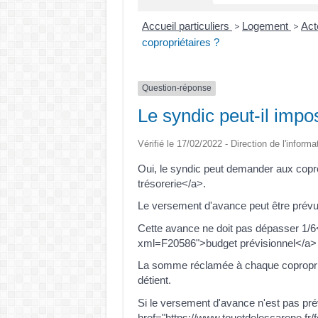
Accueil particuliers
Logement
Act
>
>
copropriétaires ?
Question-réponse
Le syndic peut-il impo
Vérifié le 17/02/2022 - Direction de l'informa
Oui, le syndic peut demander aux copr
trésorerie</a>.
Le versement d'avance peut être prévu
Cette avance ne doit pas dépasser 1/6
xml=F20586">budget prévisionnel</a> 
La somme réclamée à chaque copropriét
détient.
Si le versement d'avance n'est pas pré
href="https://www.touetdelescarene.fr/f