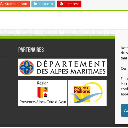
Stumbleupon
LinkedIn
Pinterest
Notr
Partenaires
RÉ
de c
tant 
Ces 
En r
les 
cook
appe
Ac