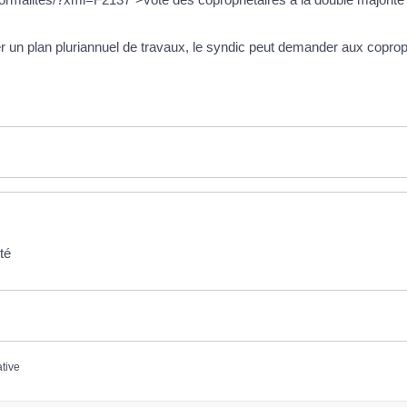
ter un plan pluriannuel de travaux, le syndic peut demander aux copro
té
ative