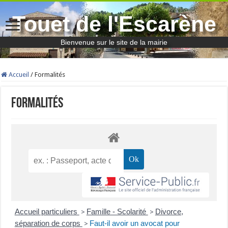
Touet de l'Escarène
Bienvenue sur le site de la mairie
Accueil
/
Formalités
Formalités
Accueil particuliers
Famille - Scolarité
Divorce,
>
>
séparation de corps
Faut-il avoir un avocat pour
>