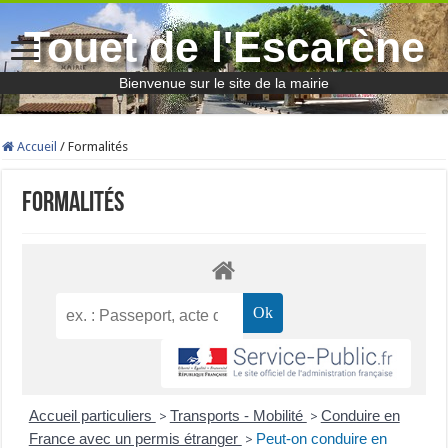
Touet de l'Escarène
Bienvenue sur le site de la mairie
Accueil
/
Formalités
Formalités
Accueil particuliers
Transports - Mobilité
Conduire en
>
>
France avec un permis étranger
Peut-on conduire en
>