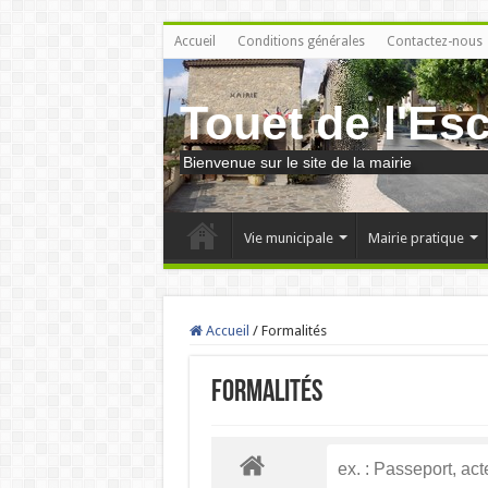
Accueil
Conditions générales
Contactez-nous
Touet de l'Es
Bienvenue sur le site de la mairie
Vie municipale
Mairie pratique
Accueil
/
Formalités
Formalités