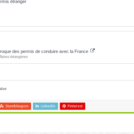
rmis étranger
proque des permis de conduire avec la France
ffaires étrangères
ative
Stumbleupon
LinkedIn
Pinterest