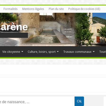
Formalités
Mentions légales
Plan du site
Politique de cookies (UE)
carène
Vie citoyenne
Culture, loisirs, sport
Travaux communaux
Tour