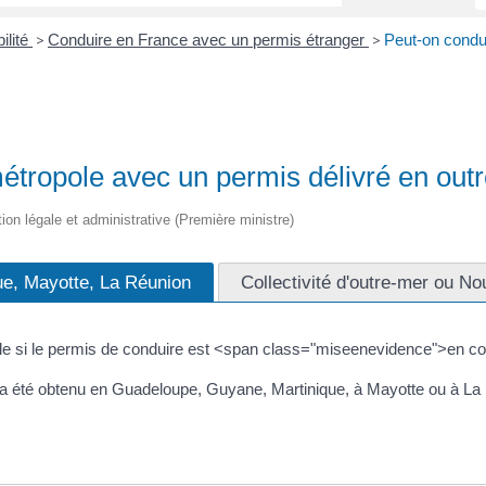
ilité
Conduire en France avec un permis étranger
Peut-on condu
>
>
étropole avec un permis délivré en out
tion légale et administrative (Première ministre)
e, Mayotte, La Réunion
Collectivité d'outre-mer ou No
e si le permis de conduire est <span class="miseenevidence">en cou
is a été obtenu en Guadeloupe, Guyane, Martinique, à Mayotte ou à La 