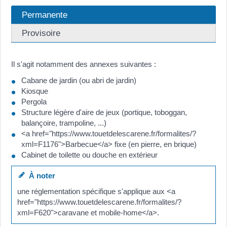
Permanente
Provisoire
Il s'agit notamment des annexes suivantes :
Cabane de jardin (ou abri de jardin)
Kiosque
Pergola
Structure légère d'aire de jeux (portique, toboggan,
balançoire, trampoline, ...)
<a href="https://www.touetdelescarene.fr/formalites/?
xml=F1176">Barbecue</a> fixe (en pierre, en brique)
Cabinet de toilette ou douche en extérieur
À noter
une réglementation spécifique s'applique aux <a
href="https://www.touetdelescarene.fr/formalites/?
xml=F620">caravane et mobile-home</a>.