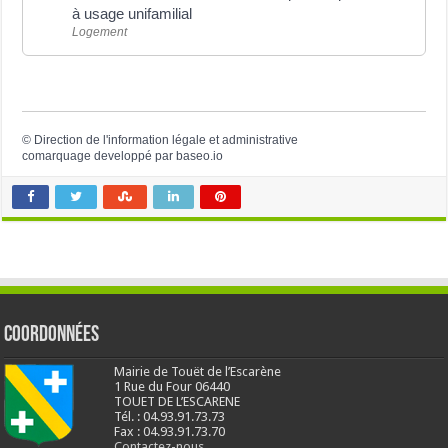
à usage unifamilial
Logement
©
Direction de l'information légale et administrative
comarquage developpé par
baseo.io
Coordonnées
Mairie de Touët de l’Escarène
1 Rue du Four 06440
TOUET DE L’ESCARENE
Tél. : 04.93.91.73.73
Fax : 04.93.91.73.70
Contactez-nous