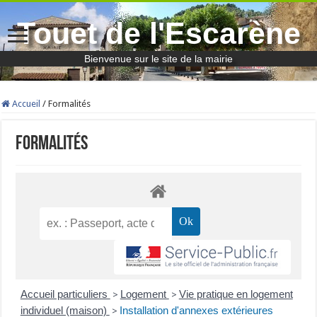
Touet de l'Escarène
Bienvenue sur le site de la mairie
Accueil
/
Formalités
Formalités
Accueil particuliers
Logement
Vie pratique en logement
>
>
individuel (maison)
Installation d'annexes extérieures
>