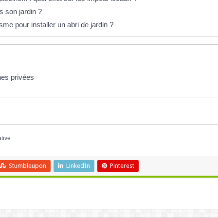
s son jardin ?
sme pour installer un abri de jardin ?
ines privées
ative
Stumbleupon
LinkedIn
Pinterest