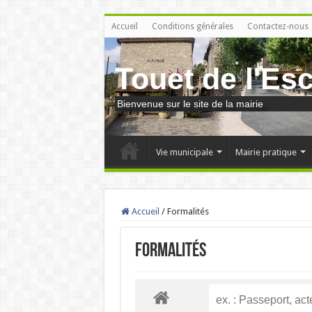
Accueil
Conditions générales
Contactez-nous
Touet de l'Es
Bienvenue sur le site de la mairie
Vie municipale
Mairie pratique
Accueil
/
Formalités
Formalités