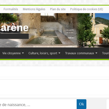
Formalités
Mentions légales
Plan du site
Politique de cookies (UE)
carène
Vie citoyenne
Culture, loisirs, sport
Travaux communaux
Tour