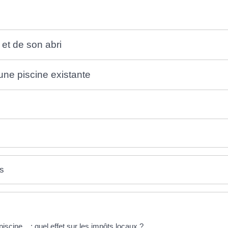
 et de son abri
une piscine existante
es
iscine... : quel effet sur les impôts locaux ?