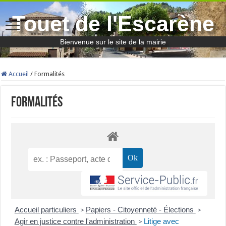
Touet de l'Escarène
Bienvenue sur le site de la mairie
Accueil
/
Formalités
Formalités
Accueil particuliers
Papiers - Citoyenneté - Élections
>
>
Agir en justice contre l'administration
Litige avec
>