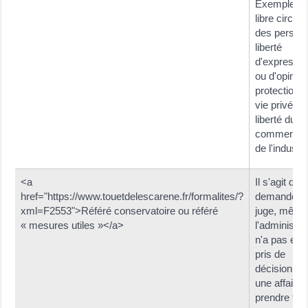
Exemples :
libre circula
des person
liberté
d'expressio
ou d'opinion
protection d
vie privée,
liberté du
commerce 
de l'industri
<a
Il s'agit de
href="https://www.touetdelescarene.fr/formalites/?
demander 
xml=F2553">Référé conservatoire ou référé
juge, même
« mesures utiles »</a>
l'administra
n'a pas enc
pris de
décision da
une affaire,
prendre tou