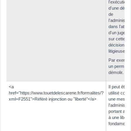
l'exécution
d'une décis
de
l'administra
dans l'atten
d'un jugem
sur cette
décision
litigieuse.
Par exempl
un permis 
démolir.
<a
Il peut être
href="https://www.touetdelescarene.fr/formalites/?
utilisé contr
xml=F2551">Référé injonction ou "liberté"</a>
une mesure
l'administra
portant atte
à une libert
fondamenta