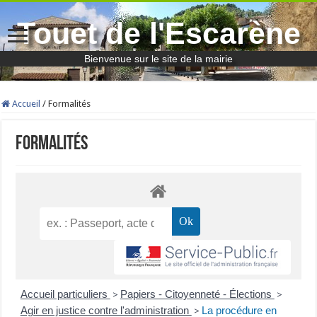
Touet de l'Escarène
Bienvenue sur le site de la mairie
Accueil
/
Formalités
Formalités
Accueil particuliers
Papiers - Citoyenneté - Élections
>
>
Agir en justice contre l'administration
La procédure en
>