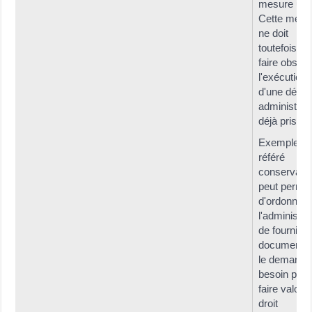
mesure util
Cette mesu
ne doit
toutefois pa
faire obstac
l'exécution
d'une décis
administrat
déjà prise.
Exemple : l
référé
conservatoi
peut permet
d'ordonner 
l'administra
de fournir u
document d
le demande
besoin pour
faire valoir 
droit