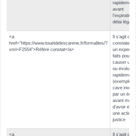
rapidement
avant
l'expiration 
délai légal.
<a
Il s'agit de f
href="https://www.touetdelescarene.fr/formalites/?
constater p
xml=F2554">Référé constat</a>
un expert d
faits pouvan
causer un li
ou évoluer
rapidement
(exemple : 
cave inond
par un égou
avant mêm
d'avoir eng
une action 
justice
<a
Il s'agit de