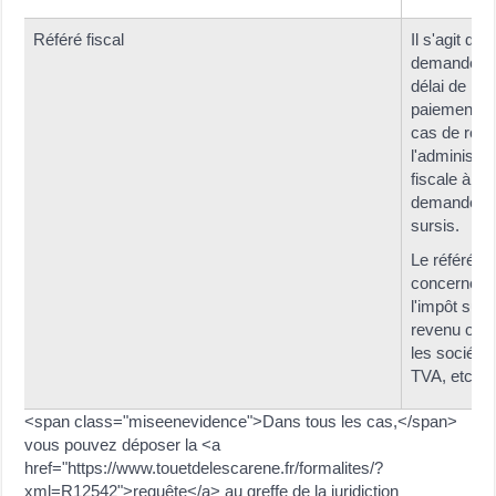
Référé fiscal
Il s'agit de
demander 
délai de
paiement e
cas de refu
l'administra
fiscale à un
demande d
sursis.
Le référé p
concerner
l'impôt sur l
revenu ou s
les sociétés
TVA, etc.
<span class="miseenevidence">Dans tous les cas,</span>
vous pouvez déposer la <a
href="https://www.touetdelescarene.fr/formalites/?
xml=R12542">requête</a> au greffe de la juridiction