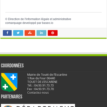
©
Direction de l'information légale et administrative
comarquage developpé par
baseo.io
Coordonnées
Mairie de Touët de l’Escarène
1 Rue du Four 06440
TOUET DE L’ESCARENE
Tél. : 04.93.91.73.73
Fax : 04.93.91.73.70
Contactez-nous
Partenaires