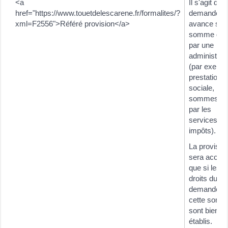
<a
Il s'agit de
href="https://www.touetdelescarene.fr/formalites/?
demander 
xml=F2556">Référé provision</a>
avance sur
somme du
par une
administrat
(par exempl
prestation
sociale,
sommes d
par les
services d
impôts).
La provisio
sera accor
que si les
droits du
demandeur 
cette som
sont bien
établis.