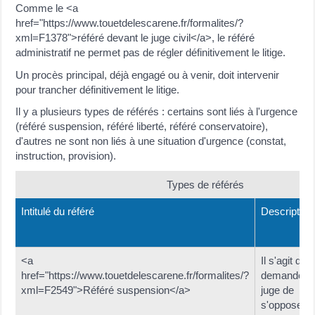
Comme le <a
href="https://www.touetdelescarene.fr/formalites/?
xml=F1378">référé devant le juge civil</a>, le référé
administratif ne permet pas de régler définitivement le litige.
Un procès principal, déjà engagé ou à venir, doit intervenir
pour trancher définitivement le litige.
Il y a plusieurs types de référés : certains sont liés à l'urgence
(référé suspension, référé liberté, référé conservatoire),
d'autres ne sont non liés à une situation d'urgence (constat,
instruction, provision).
Types de référés
Intitulé du référé
Description
<a
Il s'agit de
href="https://www.touetdelescarene.fr/formalites/?
demander 
xml=F2549">Référé suspension</a>
juge de
s'opposer à