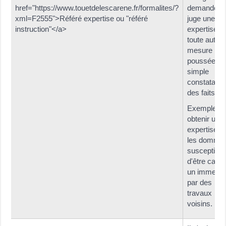
href="https://www.touetdelescarene.fr/formalites/?
demander 
xml=F2555">Référé expertise ou "référé
juge une
instruction"</a>
expertise o
toute autre
mesure plu
poussée qu
simple
constatatio
des faits.
Exemple :
obtenir une
expertise s
les domma
susceptible
d'être caus
un immeubl
par des
travaux
voisins.