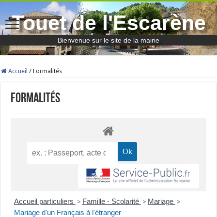
Touet de l'Escarène
Bienvenue sur le site de la mairie
Accueil
/
Formalités
Formalités
Accueil particuliers
Famille - Scolarité
Mariage
>
>
>
Mariage d'un Français à l'étranger