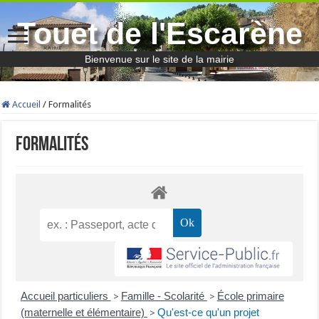
Touet de l'Escarène
Bienvenue sur le site de la mairie
Accueil
/
Formalités
Formalités
Accueil particuliers
Famille - Scolarité
École primaire
>
>
(maternelle et élémentaire)
Qu'est-ce qu'un projet
>