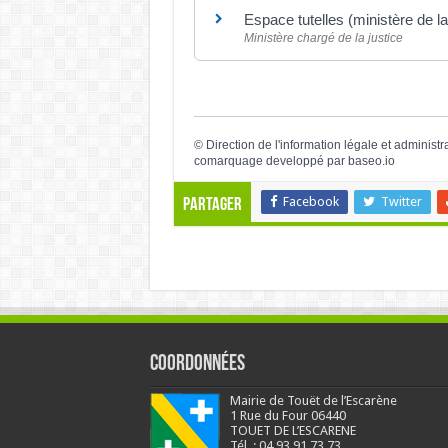
Espace tutelles (ministère de la
Ministère chargé de la justice
©
Direction de l'information légale et administr
comarquage developpé par
baseo.io
Facebook
Twitter
Partager
Coordonnées
Mairie de Touët de l’Escarène
1 Rue du Four 06440
TOUET DE L’ESCARENE
Tél. : 04.93.91.73.73