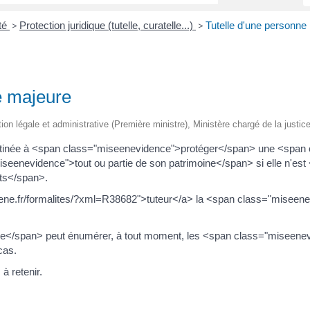
ité
Protection juridique (tutelle, curatelle...)
Tutelle d'une personne
>
>
e majeure
ation légale et administrative (Première ministre), Ministère chargé de la justic
 destinée à <span class="miseenevidence">protéger</span> une <spa
eenevidence">tout ou partie de son patrimoine</span> si elle n'es
êts</span>.
rene.fr/formalites/?xml=R38682">tuteur</a> la <span class="miseen
</span> peut énumérer, à tout moment, les <span class="miseenev
cas.
à retenir.