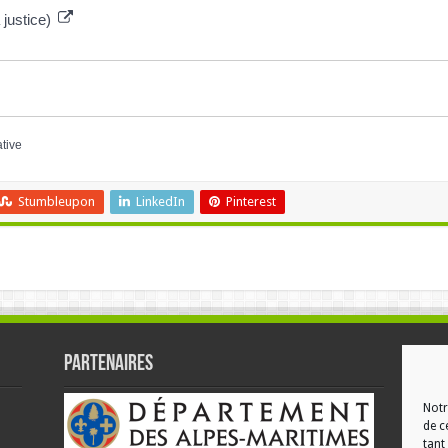
 justice)
ative
Stumbleupon
LinkedIn
Pinterest
Partenaires
RÉ
Notr
de c
tant 