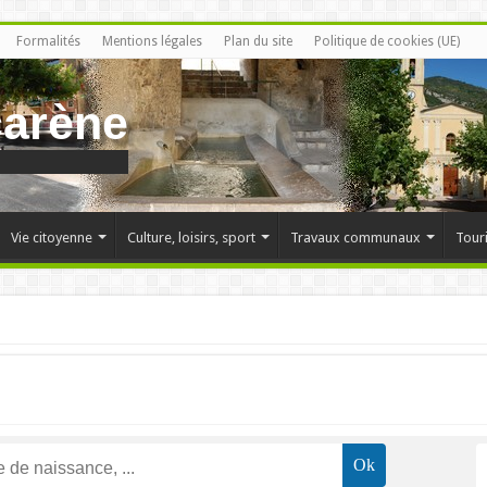
Formalités
Mentions légales
Plan du site
Politique de cookies (UE)
carène
Vie citoyenne
Culture, loisirs, sport
Travaux communaux
Tour