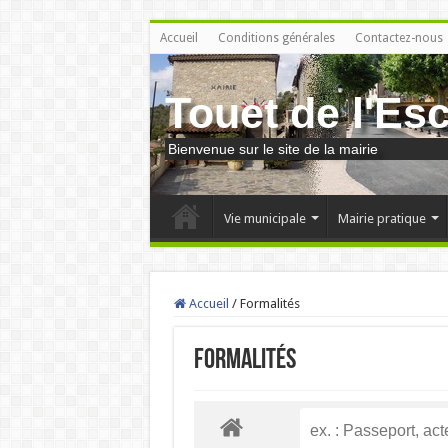
Accueil
Conditions générales
Contactez-nous
Touet de l'Es
Bienvenue sur le site de la mairie
Vie municipale
Mairie pratique
Accueil
/
Formalités
Formalités